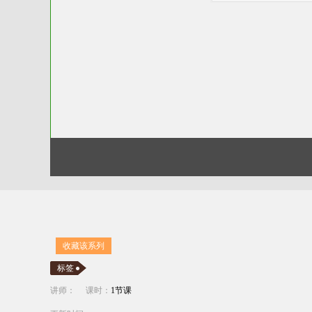
收藏该系列
标签
讲师：
课时：
1节课