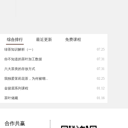
综合排行
最近更新
免费课程
·
绿茶知识解析（一）
07.25
·
你不知道的茶叶加工数据
07.31
·
六大茶类的存放方式
07.31
·
我独爱茉莉花茶，为何被嘲...
02.25
·
金骏眉系列课程
01.12
·
茶叶储藏
01.16
合作共赢