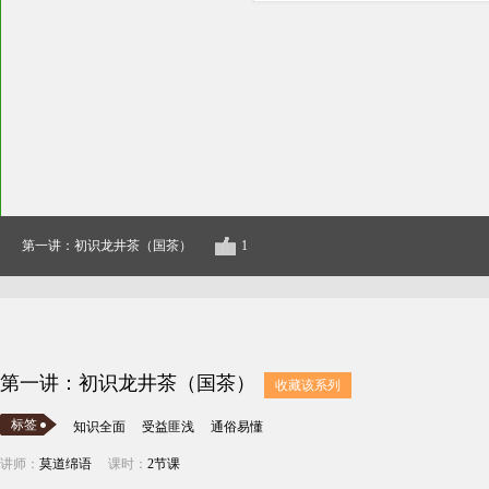
第一讲：初识龙井茶（国茶）
1
第一讲：初识龙井茶（国茶）
收藏该系列
标签
知识全面
受益匪浅
通俗易懂
讲师：
莫道绵语
课时：
2节课