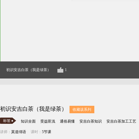
初识安吉白茶（我是绿茶）
1
初识安吉白茶（我是绿茶）
收藏该系列
标签
知识全面
受益匪浅
通俗易懂
安吉白茶知识
安吉白茶加工工艺
讲师：
莫道绵语
课时：
5节课