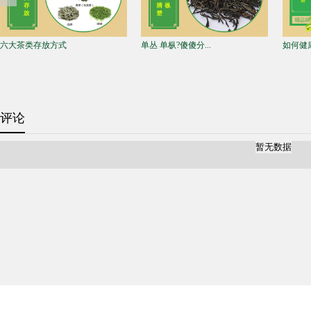
六大茶类存放方式
单丛 单枞?傻傻分...
如何健
评论
暂无数据