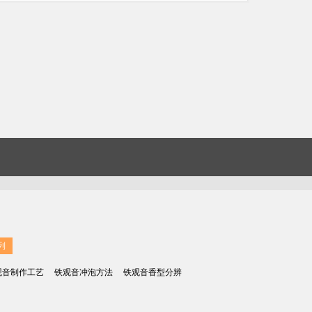
列
观音制作工艺
铁观音冲泡方法
铁观音香型分辨