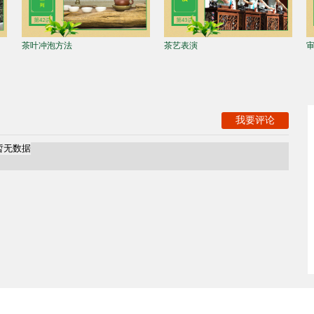
审评实操课
茶艺冲泡系列（样...
六
我要评论
暂无数据