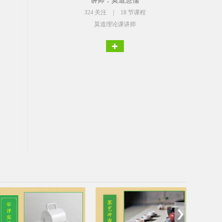
讲师：莫道慧儒
324
关注
|
18 节课程
莫道理论课讲师