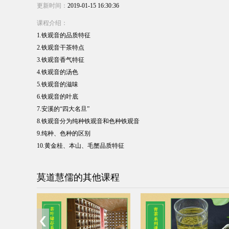
更新时间：
2019-01-15 16:30:36
课程介绍：
1.铁观音的品质特征
2.铁观音干茶特点
3.铁观音香气特征
4.铁观音的汤色
5.铁观音的滋味
6.铁观音的叶底
7.安溪的“四大名旦”
8.铁观音分为纯种铁观音和色种铁观音
9.纯种、色种的区别
10.黄金桂、本山、毛蟹品质特征
莫道慧儒的其他课程