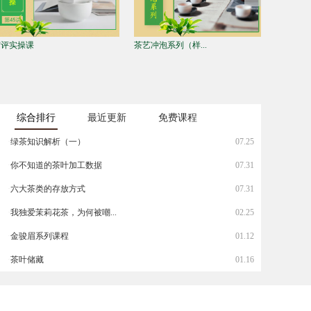
大茶类存放方式
单丛 单枞?傻傻分...
如何健康
综合排行
最近更新
免费课程
·
绿茶知识解析（一）
07.25
·
你不知道的茶叶加工数据
07.31
·
六大茶类的存放方式
07.31
·
我独爱茉莉花茶，为何被嘲...
02.25
·
金骏眉系列课程
01.12
·
茶叶储藏
01.16