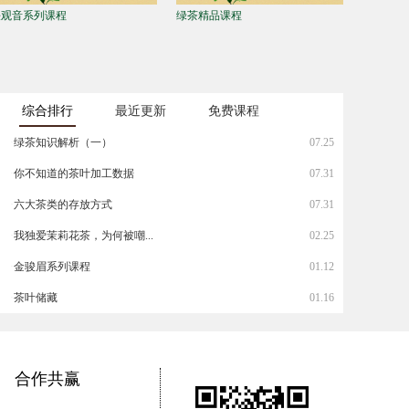
铁观音系列课程
绿茶精品课程
茶叶品评
综合排行
最近更新
免费课程
·
绿茶知识解析（一）
07.25
·
你不知道的茶叶加工数据
07.31
·
六大茶类的存放方式
07.31
·
我独爱茉莉花茶，为何被嘲...
02.25
·
金骏眉系列课程
01.12
·
茶叶储藏
01.16
合作共赢