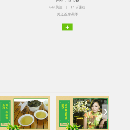
讲师：谈书畅
649
关注
|
17 节课程
莫道首席讲师